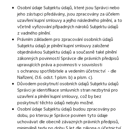
Osobní údaje Subjektu údajů, které jsou Správci nebo
jeho zástupci předávány, jsou zpracovány za účelem
uzavření kupní smlouvy a jejího následného plnění, a to
včetně vyřizování případných nároků Subjektu údajů
z vadného plnění.
Právním základem pro zpracování osobních údajů
Subjektu údajů je plnění kupní smlouvy založené
objednávkou Subjektu údajů a současně také plnění
zákonných povinností Správce dle právních předpisů
upravujících práva a povinnosti v souvislosti
s ochranou spotřebitele a vedením účetnictví - dle
Nařízení, čl.6. odst. 1 písm. b) a písm. c).
Důvodem poskytnutí osobních údajů Subjektu údajů
Správci je identifikace smluvních stran nezbytná pro
uzavření a plnění kupní smlouvy, což by bez
poskytnutí těchto údajů nebylo možné.
Osobní údaje Subjektu údajů budou zpracovány po
dobu, po kterou je Správce povinen tyto údaje
uchovávat dle obecně závazných právních předpisů,
minimálně tedy po dobu 5 let dle zákona o účetnictví