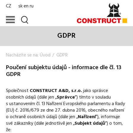
CZ
sk
en
ru
GDPR
Nacházíte se na:
Úvod
GDPR
Poučení subjektu údajů - informace dle čl. 13
GDPR
Společnost
CONSTRUCT A&D, s.r.o.
jako správce
osobních údajů (dále jen „
Správce
”) tímto v souladu
s ustanovením čl. 13 Nařízení Evropského parlamentu a Rady
(EU) č. 2016/679 ze dne 27. dubna 2016, obecného nařízení
o ochraně osobních údajů (dále jen „
Nařízení
”), informuje
své zákazníky (dále jednotlivě jen „
Subjekt údajů
”) o tom,
že: