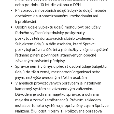
nebo po dobu 10 let dle zákona o DPH.
Při zpracování osobních údajů Subjektu údajů nebude
docházet k automatizovanému rozhodování ani
k profilování.
Osobní údaje Subjektu údajů mohou být pro účely
řádného vyřízení objednávky poskytnuty
poskytovateli doručovacích služeb zvolenému
Subjektem údajů, a dále osobám, které Správci
poskytují právní a účetní a jiné služby v zájmu zajištění
řádného plnění povinností stanovených obecně
závaznými právními předpisy.
Správce nemá v úmyslu předat osobní údaje Subjektu
údajů do třetí země, mezinárodní organizaci nebo
jiným, než výše uvedeným třetím osobám.
V areálech provozovaných Správcem je instalován
kamerový systém se záznamovým zařízením.
Důvodem je ochrana majetku správce, a ochrana
majetku a zdraví zaměstnanců. Právním základem
instalace tohoto systému je oprávněný zájem Správce
Nařízení, čl.6. odst. 1 písm. f). Pořizovaná obrazová