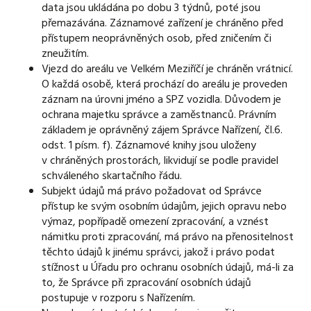
data jsou ukládána po dobu 3 týdnů, poté jsou
přemazávána. Záznamové zařízení je chráněno před
přístupem neoprávněných osob, před zničením či
zneužitím.
Vjezd do areálu ve Velkém Meziříčí je chráněn vrátnicí.
O každá osobě, která prochází do areálu je proveden
záznam na úrovni jméno a SPZ vozidla. Důvodem je
ochrana majetku správce a zaměstnanců. Právním
základem je oprávněný zájem Správce Nařízení, čl.6.
odst. 1 písm. f). Záznamové knihy jsou uloženy
v chráněných prostorách, likvidují se podle pravidel
schváleného skartačního řádu.
Subjekt údajů má právo požadovat od Správce
přístup ke svým osobním údajům, jejich opravu nebo
výmaz, popřípadě omezení zpracování, a vznést
námitku proti zpracování, má právo na přenositelnost
těchto údajů k jinému správci, jakož i právo podat
stížnost u Úřadu pro ochranu osobních údajů, má-li za
to, že Správce při zpracování osobních údajů
postupuje v rozporu s Nařízením.