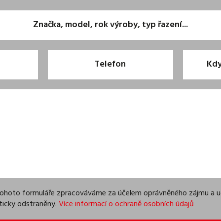
 tohoto formuláře zpracováváme za účelem oprávněného zájmu a 
ticky odstraněny.
Více informací o ochraně osobních údajů