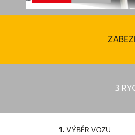
ZABEZ
3 RY
1.
VÝBĚR VOZU