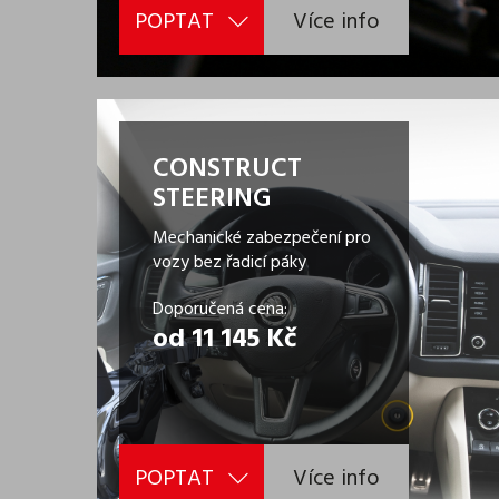
POPTAT
Více info
CONSTRUCT
STEERING
Mechanické zabezpečení pro
vozy bez řadicí páky
Doporučená cena:
od 11 145 Kč
POPTAT
Více info