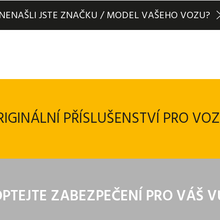
NENAŠLI JSTE ZNAČKU / MODEL VAŠEHO VOZU?
ORIGINÁLNÍ PŘÍSLUŠENSTVÍ PRO VO
PTEJTE ZABEZPEČENÍ PRO VÁŠ 