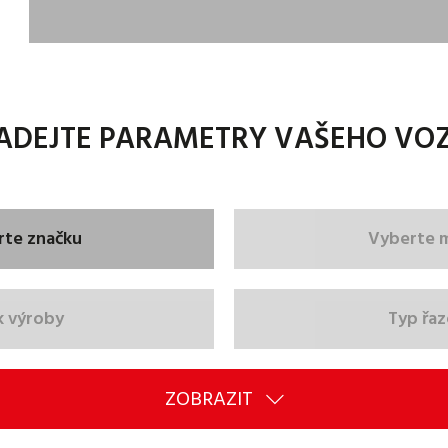
ADEJTE PARAMETRY VAŠEHO VO
rte značku
Vyberte 
k výroby
Typ řaz
ZOBRAZIT