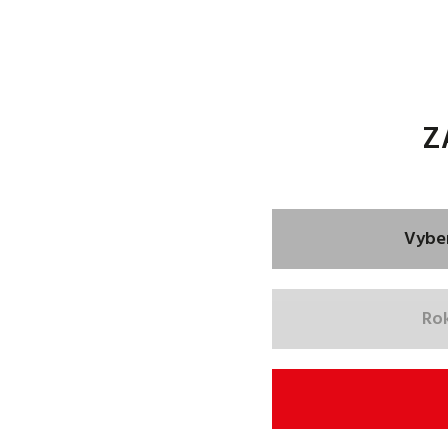
Z
Vybe
Ro