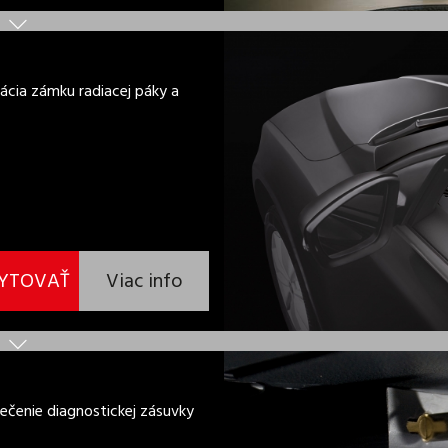
cia zámku radiacej páky a
YTOVAŤ
Viac info
čenie diagnostickej zásuvky