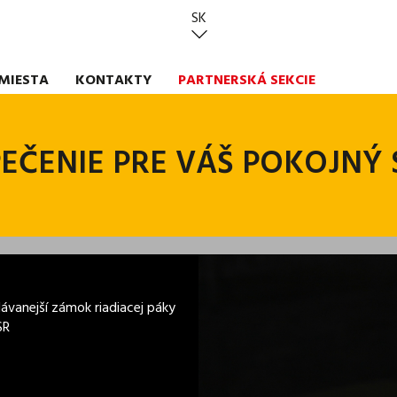
SK
MIESTA
KONTAKTY
PARTNERSKÁ SEKCIE
EČENIE PRE VÁŠ POKOJNÝ
ávanejší zámok riadiacej páky
SR