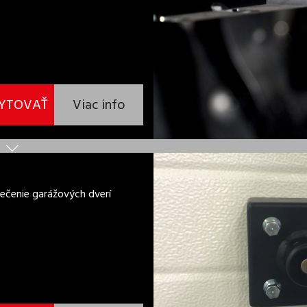
YTOVAŤ
Viac info
ečenie garážových dverí