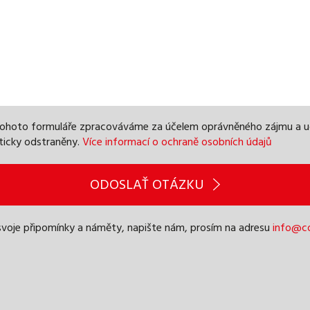
 tohoto formuláře zpracováváme za účelem oprávněného zájmu a 
ticky odstraněny.
Více informací o ochraně osobních údajů
ODOSLAŤ OTÁZKU
svoje připomínky a náměty, napište nám, prosím na adresu
info@co