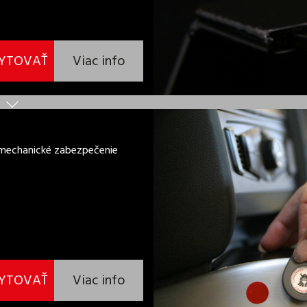
YTOVAŤ
Viac info
omechanické zabezpečenie
YTOVAŤ
Viac info